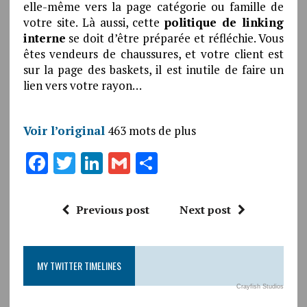
elle-même vers la page catégorie ou famille de
votre site. Là aussi, cette
politique de linking
interne
se doit d’être préparée et réfléchie. Vous
êtes vendeurs de chaussures, et votre client est
sur la page des baskets, il est inutile de faire un
lien vers votre rayon…
Voir l’original
463 mots de plus
F
T
Li
G
P
a
w
n
m
a
ce
it
k
ai
rt
Previous post
Next post
b
te
e
l
a
o
r
dI
g
MY TWITTER TIMELINES
o
n
er
k
Crayfish Studios