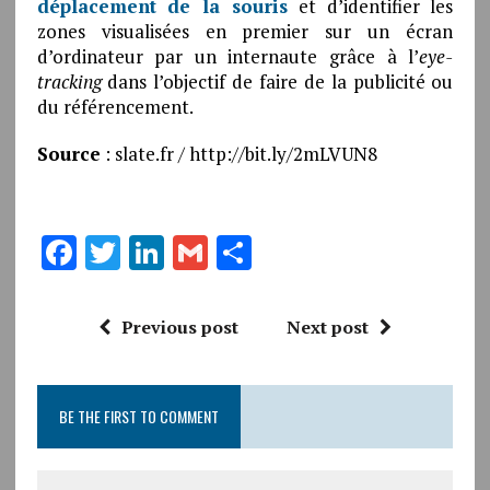
déplacement de la souris
et d’identifier les
zones visualisées en premier sur un écran
d’ordinateur par un internaute grâce à l’
eye-
tracking
dans l’objectif de faire de la publicité ou
du référencement.
Source
: slate.fr / http://bit.ly/2mLVUN8
F
T
Li
G
P
a
w
n
m
a
ce
it
k
ai
rt
Previous post
Next post
b
te
e
l
a
o
r
dI
g
BE THE FIRST TO COMMENT
o
n
er
k